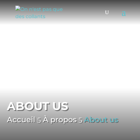
ABOUT US
Accueil
À propos
About us
5
5