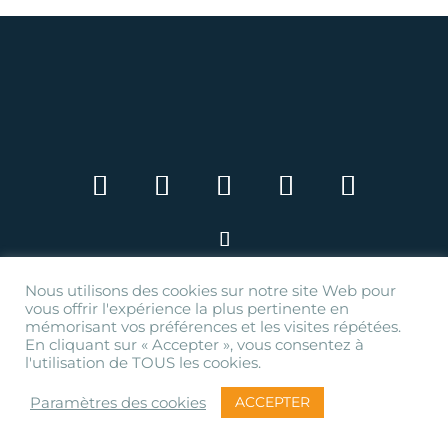
Nous utilisons des cookies sur notre site Web pour
vous offrir l'expérience la plus pertinente en
Press Book
mémorisant vos préférences et les visites répétées.
Contact
En cliquant sur « Accepter », vous consentez à
l'utilisation de TOUS les cookies.
Liens et
partenaires
ACCEPTER
Paramètres des cookies
Plan du site