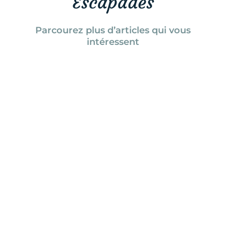
Escapades
Parcourez plus d’articles qui vous
intéressent
Tanya Naville
Le festival de films Femmes en
montagne revient en 2024 avec une