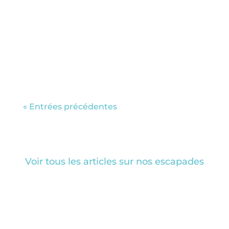
date!! La billetterie ouvrira en
septembre. On se retrouve à Annecy en
novembre? Si tu ne connais pas encore,
le Festival Femmes en Montagne
qu’est-ce...
« Entrées précédentes
Voir tous les articles sur nos escapades