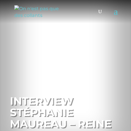
INTERVIEW
STÉPHANIE
MAUREAU – REINE