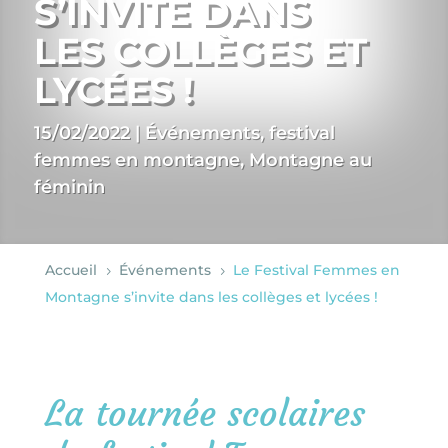
S’INVITE DANS
LES COLLÈGES ET
LYCÉES !
15/02/2022
|
Événements
,
festival
femmes en montagne
,
Montagne au
féminin
Accueil
Événements
Le Festival Femmes en
5
5
Montagne s’invite dans les collèges et lycées !
La tournée scolaires