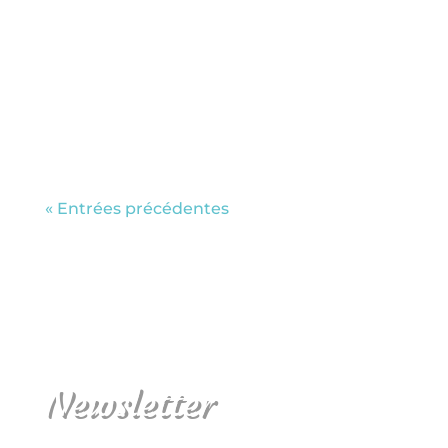
date!! La billetterie ouvrira en
septembre. On se retrouve à Annecy en
novembre? Si tu ne connais pas encore,
le Festival Femmes en Montagne
qu’est-ce...
« Entrées précédentes
Newsletter