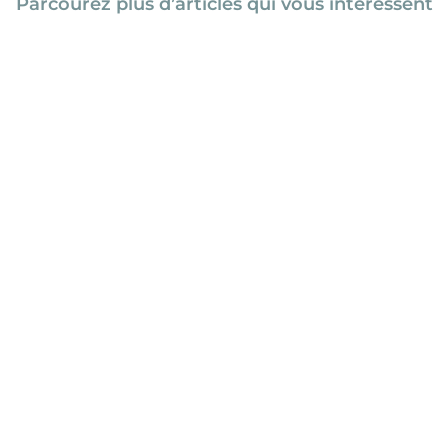
Parcourez plus d’articles qui vous intéressent
ne revient en 2024 avec une superbe programmation de films 
 le plus haut du monde culminant à 5900 mètres dans les And
nt dans une Auberge de Quito.