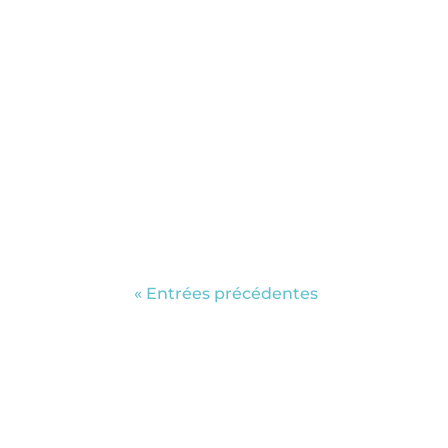
Tanya Naville
Retrouvez du 2 au 5 novembre le Festi
ouvrira en septembre. On se retrouve 
« Entrées précédentes