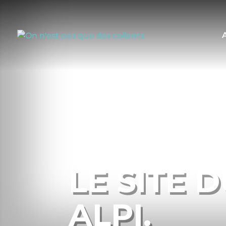
LE SITE 
ALPI.