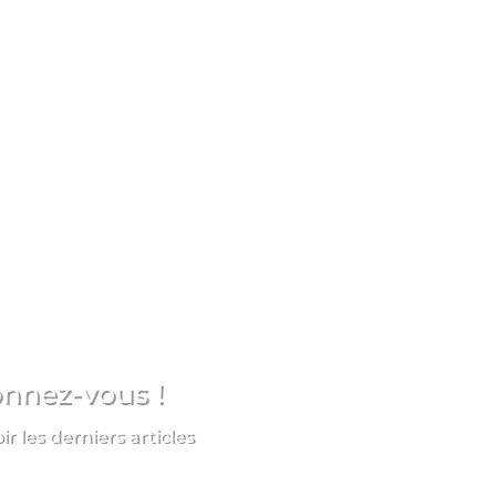
à Annecy en novembre? Si tu ne connais pas encore, le Festi
onnez-vous !
 les derniers articles