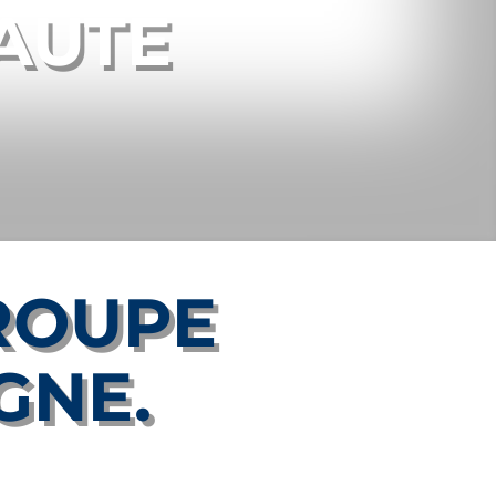
AUTE
ROUPE
GNE.