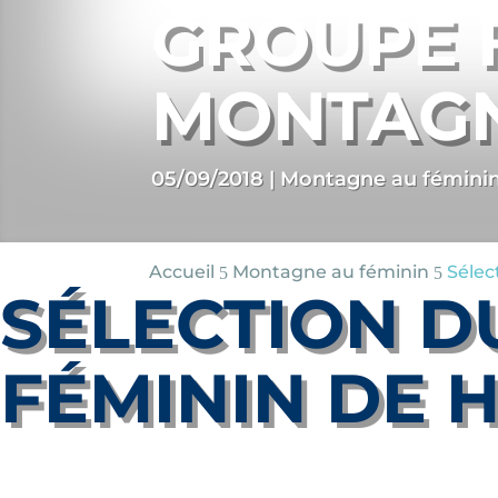
GROUPE 
MONTAGN
05/09/2018
|
Montagne au fémini
Accueil
Montagne au féminin
Sélec
5
5
SÉLECTION D
FÉMININ DE 