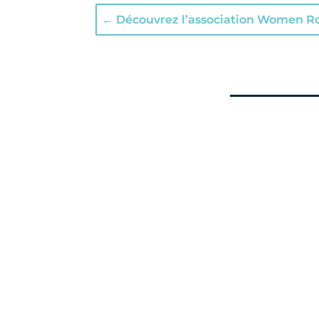
←
Découvrez l’association Women Ro
Tanya Naville
Le festival de films Femmes en montag