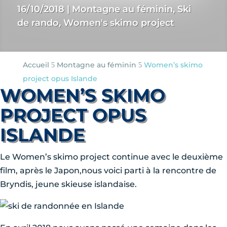
16/10/2018
|
Montagne au féminin
,
Ski
de rando
,
Women's skimo project
Accueil
Montagne au féminin
Women’s skimo
5
5
project opus Islande
WOMEN’S SKIMO
PROJECT OPUS
ISLANDE
Le Women’s skimo project continue avec le deuxième
film, après le Japon,nous voici parti à la rencontre de
Bryndis, jeune skieuse islandaise.