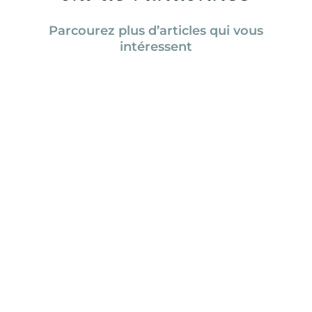
Parcourez plus d’articles qui vous
intéressent
Tanya Naville
Le festival de films Femmes en
montagne revient en 2024 avec une
superbe programmation de films et