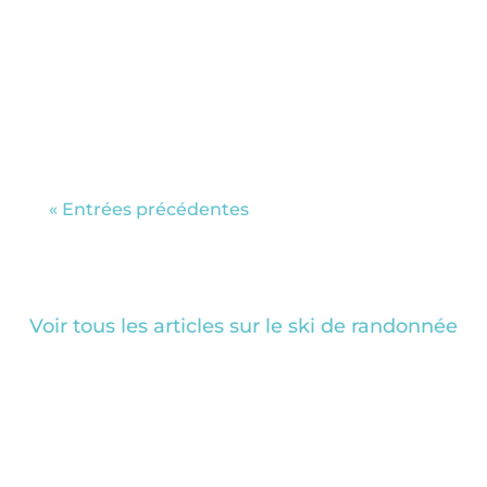
date!! La billetterie ouvrira en
septembre. On se retrouve à Annecy en
novembre? Si tu ne connais pas encore,
le Festival Femmes en Montagne
qu’est-ce...
« Entrées précédentes
Voir tous les articles sur le ski de randonnée