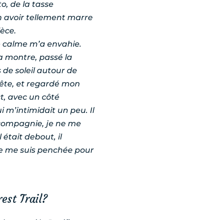
to, de la tasse
n avoir tellement marre
ièce.
le calme m’a envahie.
a montre, passé la
de soleil autour de
ête, et regardé mon
ct, avec un côté
 m’intimidait un peu. Il
 compagnie, je ne me
 était debout, il
et je me suis penchée pour
rest Trail?