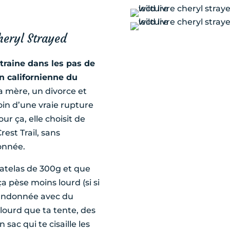
heryl Strayed
traine dans les pas de
on californienne du
a mère, un divorce et
oin d’une vraie rupture
ur ça, elle choisit de
rest Trail, sans
onnée.
atelas de 300g et que
a pèse moins lourd (si si
 randonnée avec du
lourd que ta tente, des
sac qui te cisaille les