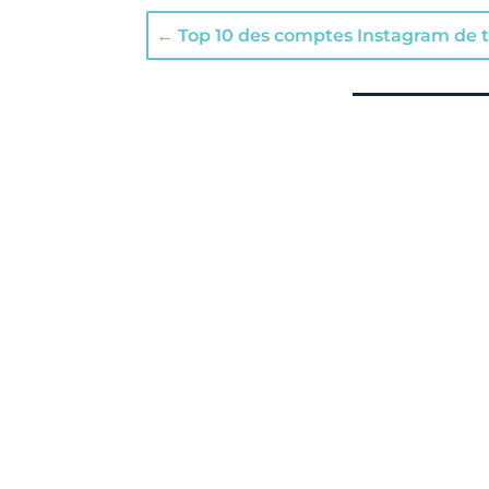
←
Top 10 des comptes Instagram de t
Tanya Naville
Un livre d’Emilie Talon sur l’Iran, les t