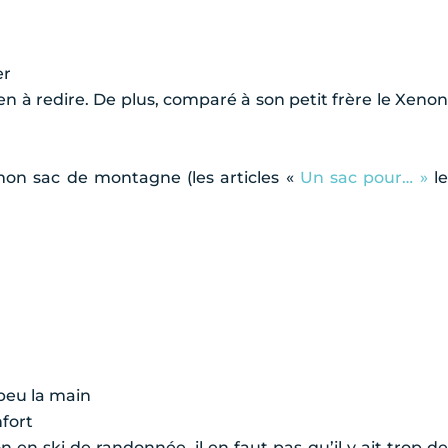
er
en à redire. De plus, comparé à son petit frère le Xenon
mon sac de montagne (les articles «
Un sac pour… »
l
peu la main
nfort
 en ski de randonnée, il en faut pas qu’il y ait trop de