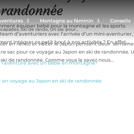
e randonnée
/2020
|
Test/Avis
,
Un sac pour...
Aventures
Montagne au féminin
Conseils
ent équiper bébé pour la montagne et les sports
scapades
,
Ski de rando
,
Un sac pour...
 team d’aventuriers avec l’arrivée d’un mini-aventurier,
nt intégrer ce petit bout à nos activités ? En effet...
kier en rando et visiter le Japon pendant deux semaine
tre sac pour ce voyage au Japon en ski de randonnée. 
 ski de randonnée. Comme vous le savez nous...