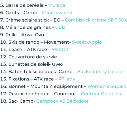
Barre de céréale –
Mulebar
Gants – Camp –
Gcompwarm
Crème solaire stick – EQ –
Combistick crème SPF 50 e
Mélande de graines –
Gula
Pelle – Arva- Ovo
Skis de rando – Movement-
Sweet-Apple
Leash – ATK race –
SB CO2
Couverture de survie
Lunettes de soleil- Uvex
Baton téléscopiques- Camp –
Backcountry carbon
Fixations – ATK race –
RT lady
Bonnet – Mountain equipement –
Women’s Superco
Peaux de phoque – Countour –
Contour Guide cut
Sac- Camp-
Campack X3 Backdoor