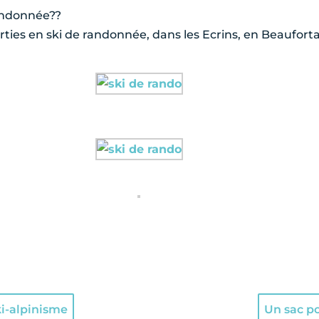
randonnée??
ies en ski de randonnée, dans les Ecrins, en Beaufortai
ki-alpinisme
Un sac po