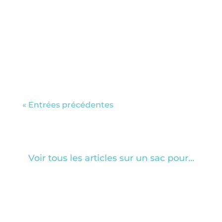
avec vous nos 10 conseils pour partir
pratiquer le ski de randonnée au Japon
à Hokkaido. Comment bien se préparer
à un voyage en ski de rando au Japon? 1)
Pensez à bien choisir la largeur de vos...
« Entrées précédentes
Voir tous les articles sur un sac pour...