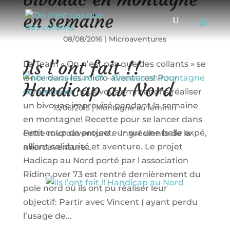
en semaine
08/08/2016
|
Microaventures
Ils l’ont fait !!
La Team « On n’est pas que des collants » se
lance dans les micro-aventures! Pour
Handicap au Nord
commencer nous vous emmenons réaliser
un bivouac improvisé pendant la semaine
13/06/2015
|
Montagne au féminin
en montagne! Recette pour se lancer dans
Petit coup de projecteur sur une belle expé,
cette microaventure : Ingrédients de la
alliant solidarité et aventure. Le projet
microaventure...
Hadicap au Nord porté par l association
Riding over 73 est rentré dernièrement du
pole nord où ils ont pu réaliser leur
objectif: Partir avec Vincent ( ayant perdu
l’usage de...