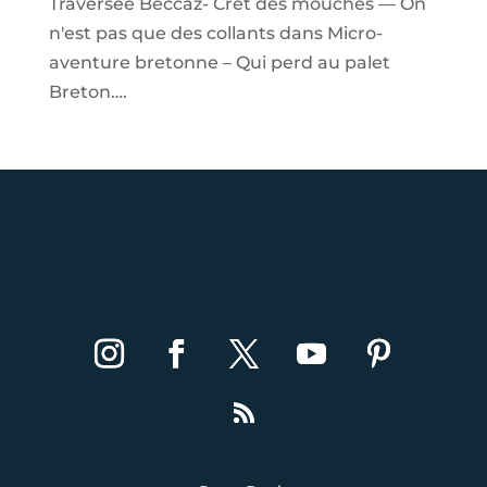
Traversée Beccaz- Crêt des mouches — On
n'est pas que des collants
dans
Micro-
aventure bretonne – Qui perd au palet
Breton….