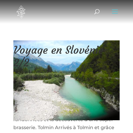
Voyage en Slovénie
2/2
21/08/2015
|
Escapades
Suite de l’article Slovénie 1/2. La suite du
voyage en Slovénie continua à Tolmin,
Bovec, Vipava…. Avec au programme le
Razor, de la grimpe, du vélo, des
randonnées et la découverte d’une super
brasserie. Tolmin Arrivés à Tolmin et grâce