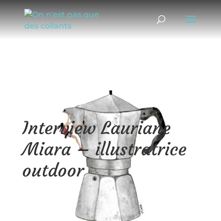
Interview Lauriane
Miara – illustratrice
outdoor
02/09/2020
|
Interviews
,
Montagne au féminin
Lauriane nous t’avions découvert sur