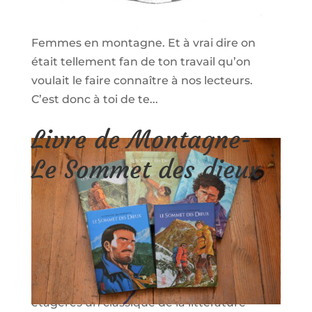
Instagram avant de collaborer avec toi pour
le Women’s skimo project et le festival
Femmes en montagne. Et à vrai dire on
était tellement fan de ton travail qu’on
voulait le faire connaître à nos lecteurs.
C’est donc à toi de te...
Livre de Montagne-
Le Sommet des dieux
02/01/2016
|
Test/Avis
Pour une journée de pluie, ou une journée
de récupération rien de tel qu’un bon livre
pour profiter de ce moment. La Team « On
n’est pas que des collants » ressort de ses
étagères un classique de la littérature