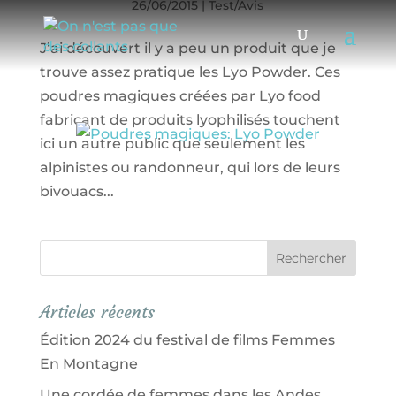
26/06/2015
|
Test/Avis
J’ai découvert il y a peu un produit que je
trouve assez pratique les Lyo Powder. Ces
poudres magiques créées par Lyo food
fabricant de produits lyophilisés touchent
ici un autre public que seulement les
alpinistes ou randonneur, qui lors de leurs
bivouacs...
Articles récents
Édition 2024 du festival de films Femmes
En Montagne
Une cordée de femmes dans les Andes