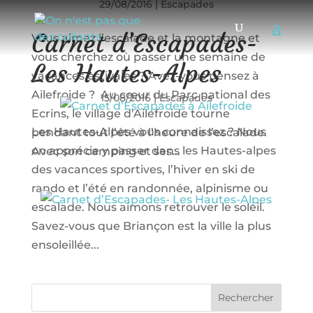
29/08/2016
|
Escapades
Carnet d’Escapades-
Vous aimez l’escalade et la montagne et
vous cherchez où passer une semaine de
Les Hautes-Alpes
vacances estivales ? Avez-vous pensez à
Ailefroide ? Au cœur du Parc national des
15/08/2016
|
Escapades
Ecrins, le village d’Ailefroide tourne
Les Hautes-Alpes vous connaissez ? Nous
pendant tout l’été à l’heure de l’escalade.
on apprécie y passer dans les Hautes-alpes
Avec son camping et ses...
des vacances sportives, l’hiver en ski de
rando et l’été en randonnée, alpinisme ou
escalade. Nous aimons retrouver le soleil.
Savez-vous que Briançon est la ville la plus
ensoleillée...