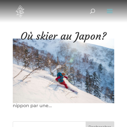
Où skier au Japon?
22/03/2017
|
Microaventures
,
Ski de rando
De retour de notre skitrip japonais, nous
souhaitons partager avec vous nos bons
plans de spots de ski de randonnée au
Japon. Alors où skier au Japon? Pour
résumer un petit peu le voyage nous avons
commencé l’acclimatation sur l’archipel
nippon par une...