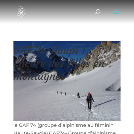
GAF74- Youpi !
Encore des filles en
montagne!
28/09/2015
|
Montagne au féminin
Je vous avais parlé du GFHM (groupe
féminin de haute montagne) et bien voici
son petit frère, ou plutôt ses petites sœurs:
le GAF 74 (groupe d’alpinisme au féminin
Haute-Savoie) GAF74- Groupe d’alpinisme