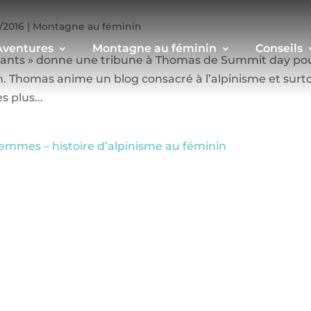
/2016
|
Montagne au féminin
Aventures
Montagne au féminin
Conseils
ollants » donne une tribune à Thomas de Summit day po
in. Thomas anime un blog consacré à l’alpinisme et surt
s plus...