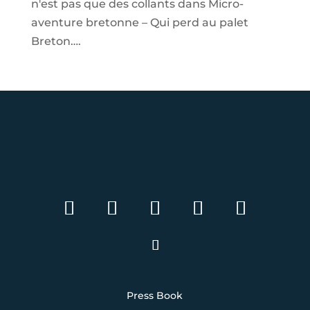
n'est pas que des collants
dans
Micro-
aventure bretonne – Qui perd au palet
Breton….
Press Book