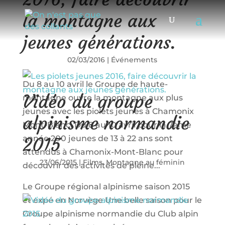
la montagne aux
jeunes générations.
02/03/2016
|
Événements
Du 8 au 10 avril le Groupe de haute-
Vidéo du groupe
montagne ouvre la montagne aux plus
jeunes avec les piolets jeunes à Chamonix
alpinisme normandie
Mont-Blanc. Du 8 au 10 avril pour la 7ème
année 200 jeunes de 13 à 22 ans sont
2015
attendus à Chamonix-Mont-Blanc pour
23/06/2015
|
Films
,
Montagne au féminin
découvrir des activités de pleine...
Le Groupe régional alpinisme saison 2015
et expé en Norvège Une belle saison pour le
Groupe alpinisme normandie du Club alpin