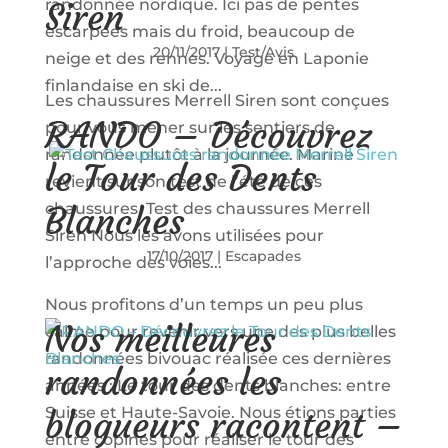
randonnée nordique. Ici pas de pentes
Siren
escarpées mais du froid, beaucoup de
20/11/2017
|
Test/Avis
neige et des rennes. Voyage en Laponie
finlandaise en ski de...
Les chaussures Merrell Siren sont conçues
RANDO – Découvrez
pour vous mener sur les sentiers de
randonnée plutôt à la journée. Marine
le Tour des Dents
revient sur son test de l’été de ces
chaussures. Test des chaussures Merrell
Blanches
Siren Nous les avons utilisées pour
17/10/2017
|
Escapades
l’approche des voies...
Nous profitons d’un temps un peu plus
Nos meilleures
calme pour revenir vers une des plus belles
randonnées bivouac réalisée ces dernières
randonnées les
années : Le tour des dents blanches: entre
Suisse et Haute-Savoie. Nous étions parties
blogueurs racontent –
entre copines pour réaliser le tour des