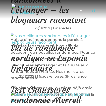
l’étranger – les
blogueurs racontent
27/11/2017
|
Escapades
Aujourd’hui nous donnons la parole à
Ski de randonnée
d’autres rédacteurs de blog afin de
découvrir de nouvelles randonnées. Pour ce
nordique en Laponie
deuxième opus on se concentre sur les
randonnées à l’étranger et fait suite aux
finlandaise
randonnées en France. Nos meilleures
21/11/2017
|
Microaventures
,
Ski de rando
randonnées à...
Test Chaussures
Pour les voyageurs qui auraient déjà envie
d’hiver, nous vous proposons aujourd’hui la
randonnée Merrell
Laponie finlandaise, tout ça en ski de