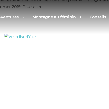
le résultat dénote un peu des blogs féminins…. 😉 Mais
mmer 2015: Pour aller...
Aventures
Montagne au féminin
Conseils