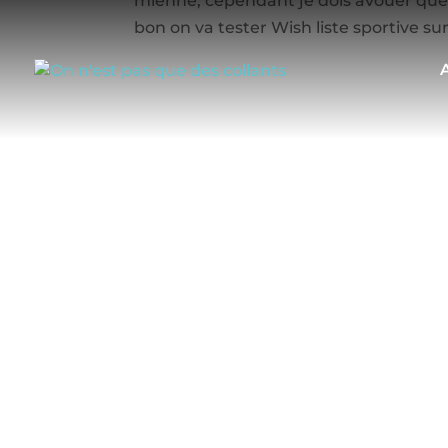
mienne, cependant je dois avouer que 
bon on va tester Wish liste sportive su