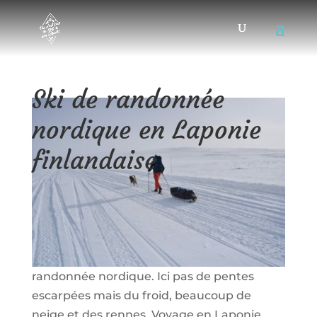
Ski de randonnée
nordique en Laponie
finlandaise
21/11/2017
|
Microaventures
,
Ski de rando
Pour les voyageurs qui auraient déjà envie
d’hiver, nous vous proposons aujourd’hui la
Laponie finlandaise, tout ça en ski de
randonnée nordique. Ici pas de pentes
escarpées mais du froid, beaucoup de
neige et des rennes. Voyage en Laponie