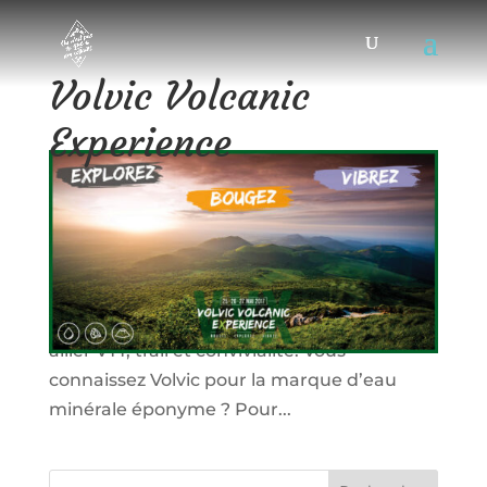
Volvic Volcanic
Experience
11/04/2017
|
Événements
Les 25, 26 et 27 mai découvrez la Volvic
Volcanic Experience. Au cœur du Parc
Naturel Régional des Volcans d’Auvergne et
de l’emblématique Chaîne des Puys, venez
allier VTT, trail et convivialité. Vous
connaissez Volvic pour la marque d’eau
minérale éponyme ? Pour...