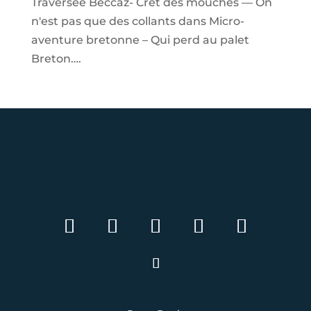
Traversée Beccaz- Crêt des mouches — On
n'est pas que des collants
dans
Micro-
aventure bretonne – Qui perd au palet
Breton….