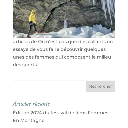
13/12/2020
|
Interviews
,
Montagne au féminin
Eh oui la pratique de la montagne et de ses
sports n’est pas réservée à une élite
masculine, c’est pour cela que sur quelques
articles de On n’est pas que des collants on
essaye de vous faire découvrir quelques
unes des femmes qui composent le milieu
des sports...
Articles récents
Édition 2024 du festival de films Femmes
En Montagne