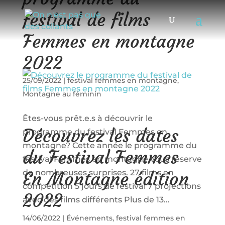
festival de films
Femmes en montagne
2022
25/09/2022
|
festival femmes en montagne
,
Montagne au féminin
Êtes-vous prêt.e.s à découvrir le
Découvrez les dates
programme du festival Femmes en
montagne? Cette année le programme du
du Festival Femmes
festival Femmes en montagne vous réserve
de nombreuses surprises. 27 films en
En Montagne édition
compétition 5 jours de festival 7 projections
2022
avec des films différents Plus de 13...
14/06/2022
|
Événements
,
festival femmes en