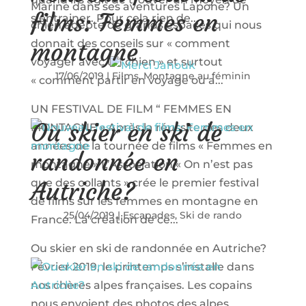
Marine dans ses aventures Lapone? Un
films: Femmes en
s’entrainer. Pour cela rien de...
chien adepte de grands espaces qui nous
donnait des conseils sur « comment
montagne
voyager avec un chien » et surtout
17/06/2019
|
Films
,
Montagne au féminin
« comment partir en voyage ou a...
UN FESTIVAL DE FILM “ FEMMES EN
Ou skier en ski de
MONTAGNE » Après la réussite des deux
années de la tournée de films « Femmes en
randonnée en
montagne » L’Association « On n’est pas
que des collants » crée le premier festival
Autriche?
de films sur les femmes en montagne en
25/04/2019
|
Escapades
,
Ski de rando
France. La création de ce...
Ou skier en ski de randonnée en Autriche?
Février 2019, le printemps s’installe dans
nos chères alpes françaises. Les copains
nous envoient des photos des alpes