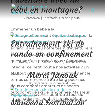
bébé en montagne?
21/12/2020
|
Test/Avis
,
Un sac pour...
Emmener un bébé à la
montagne.Comment équiper bébé pour la
Entraînement ski de
montagne et les sports outdoor Ayant
agrandi il y a peu notre team d’aventuriers
rando en confinement
avec l’arrivée d’un mini-aventurier, une
question s’est posée à nous : Comment
14/04/2020
|
Entrainement
,
Ski de rando
intégrer ce petit bout à nos activités ? En
Merci Janouk
Au bout de 4 semaines de confinement le
effet...
temps commence à être long pour nos
16/03/2020
|
Microaventures
deux compères amateurs de sports
outdoor et de ski de randonnée. Mais leur
Vous vous souvenez peut-être tous du
imagination ne leur fait jamais défaut
Nouveau festival de
Husky aventurier qui avait accompagné
quand il s’agit de trouver un moyen de