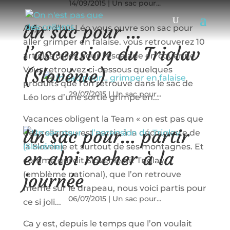
14/09/2015
|
Un sac pour...
Un sac pour …
Aujourd’hui Léo vous ouvre son sac pour
aller grimper en falaise. vous retrouverez 10
l’ascension du Triglav
articles utiles pour l’escalade en couenne.
Vous retrouvez ci-dessous quelques
(Slovénie)
produits que l’on retrouve dans le sac de
29/07/2015
|
Un sac pour...
Léo lors d’une sortie grimpe en...
Vacances obligent la Team « on est pas que
Un sac pour… partir
des collants » est partie à la découverte de
la Slovénie et surtout de ses montagnes. Et
en alpi rocher à la
comme qui dit Slovenie dit Triglav
(emblème national), que l’on retrouve
journée
même sur le drapeau, nous voici partis pour
06/07/2015
|
Un sac pour...
ce si joli...
Ca y est, depuis le temps que l’on voulait