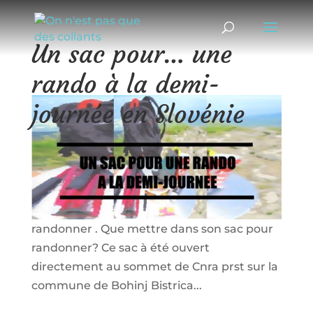
Un sac pour… une
rando à la demi-
journée en Slovénie
24/08/2015
|
Un sac pour...
Un sac pour une activité ouverte à tous
cette fois-ci: la randonnée à pied! Nous vous
ouvrons aujourd’hui notre sac pour
randonner . Que mettre dans son sac pour
randonner? Ce sac à été ouvert
directement au sommet de Cnra prst sur la
commune de Bohinj Bistrica...