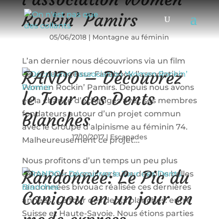
Rockin’ Pamirs
05/06/2018
|
Montagne au féminin
L’an dernier nous découvrions via un film
RANDO – Découvrez
court partagé sur Facebook l’association
Women Rockin’ Pamirs. Depuis nous avons
le Tour des Dents
eu la chance d’échanges avec ses membres
fondateurs autour d’un projet commun
Blanches
avec le Groupe d’alpinisme au féminin 74.
17/10/2017
|
Escapades
Malheureusement ce projet...
Nous profitons d’un temps un peu plus
Randonnée: Le Pic du
calme pour revenir vers une des plus belles
randonnées bivouac réalisée ces dernières
Canigou en un jour en
années : Le tour des dents blanches: entre
Suisse et Haute-Savoie. Nous étions parties