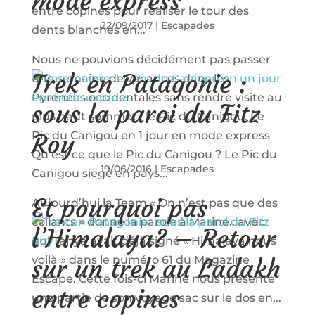
mode express
entre copines pour réaliser le tour des
22/09/2017
|
Escapades
dents blanches en...
Nous ne pouvions décidément pas passer
Trek en Patagonie :
une semaine de vacances dans les
Pyrénées occidentales sans rendre visite au
sous la paroi du Fitz
plus haut sommet : le Pic du Canigou. Le
Pic du Canigou en 1 jour en mode express
Roy
Qu’est ce que le Pic du Canigou ? Le Pic du
19/06/2016
|
Escapades
Canigou siege en pays...
Et pourquoi pas
Aujourd’hui la Team « On n’est pas que des
collants » donne la parole à Marine.; avec
l’Himalaya? – Retour
qui Tanya avait déjà signé « Himalaya nous
voilà » dans le numéro 61 du Magazine
sur un trek au Ladakh
Escape. Cette fois-ci Marine nous présente
entre copines
une partie de son voyage sac sur le dos en...